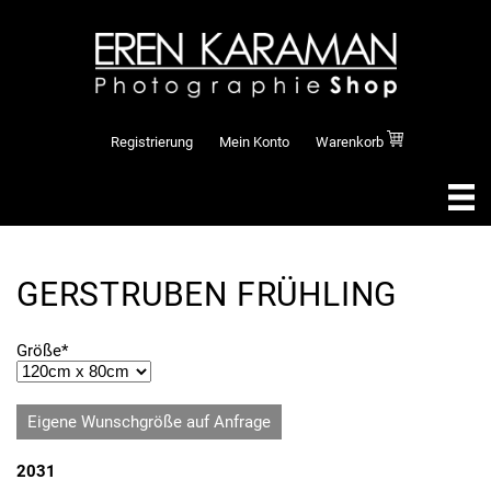
Registrierung
Mein Konto
Warenkorb
GERSTRUBEN FRÜHLING
Pflichtfeld
Größe
*
Eigene Wunschgröße auf Anfrage
2031