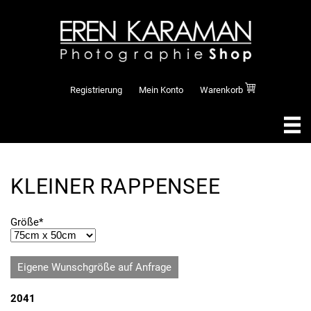
Registrierung
Mein Konto
Warenkorb
KLEINER RAPPENSEE
Pflichtfeld
Größe
*
Eigene Wunschgröße auf Anfrage
2041