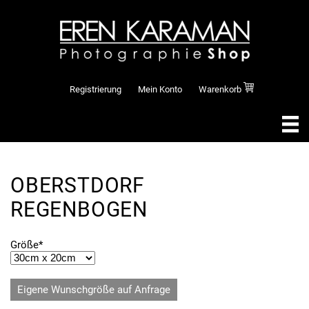
Registrierung
Mein Konto
Warenkorb
OBERSTDORF
REGENBOGEN
Pflichtfeld
Größe
*
Eigene Wunschgröße auf Anfrage