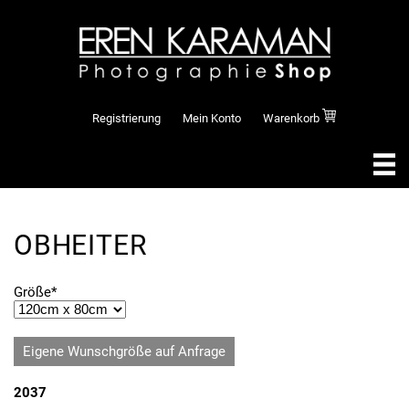
Registrierung
Mein Konto
Warenkorb
OBHEITER
Pflichtfeld
Größe
*
Eigene Wunschgröße auf Anfrage
2037