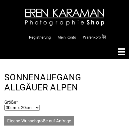
Registrierung
Mein Konto
Warenkorb
SONNENAUFGANG
ALLGÄUER ALPEN
Pflichtfeld
Größe
*
Eigene Wunschgröße auf Anfrage