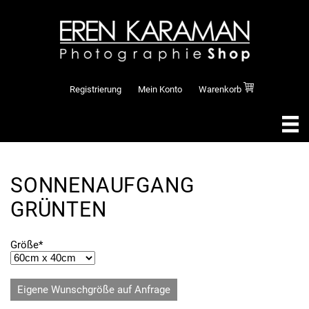
Registrierung
Mein Konto
Warenkorb
SONNENAUFGANG
GRÜNTEN
Pflichtfeld
Größe
*
Eigene Wunschgröße auf Anfrage