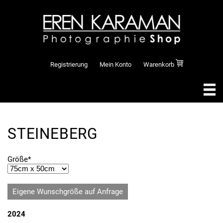
Registrierung
Mein Konto
Warenkorb
STEINEBERG
Pflichtfeld
Größe
*
Eigene Wunschgröße auf Anfrage
2024