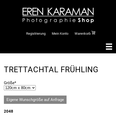
Registrierung
Mein Konto
Warenkorb
TRETTACHTAL FRÜHLING
Pflichtfeld
Größe
*
Eigene Wunschgröße auf Anfrage
2048