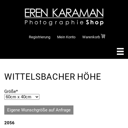
Registrierung
Mein Konto
Warenkorb
WITTELSBACHER HÖHE
Pflichtfeld
Größe
*
Eigene Wunschgröße auf Anfrage
2056