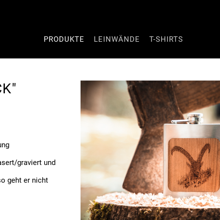
Navigation
PRODUKTE
LEINWÄNDE
T-SHIRTS
überspringen
K"
ung
sert/graviert und
o geht er nicht