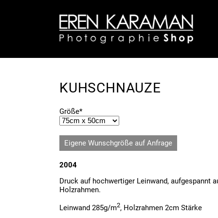
KUHSCHNAUZE
Pflichtfeld
Größe
*
Eigene Wunschgröße auf Anfrage
2004
Druck auf hochwertiger Leinwand, aufgespannt a
Holzrahmen.
2
Leinwand 285g/m
, Holzrahmen 2cm Stärke