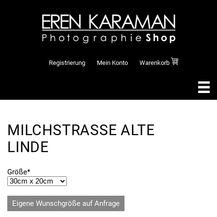
Registrierung
Mein Konto
Warenkorb
MILCHSTRASSE ALTE L
INDE
Pflichtfeld
Größe
*
Eigene Wunschgröße auf Anfrage