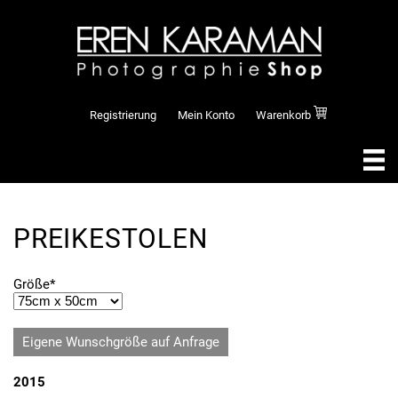
Registrierung
Mein Konto
Warenkorb
PREIKESTOLEN
Pflichtfeld
Größe
*
Eigene Wunschgröße auf Anfrage
2015