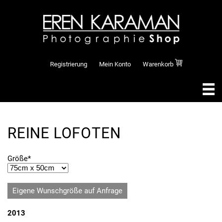
Registrierung
Mein Konto
Warenkorb
REINE LOFOTEN
Pflichtfeld
Größe
*
Eigene Wunschgröße auf Anfrage
2013