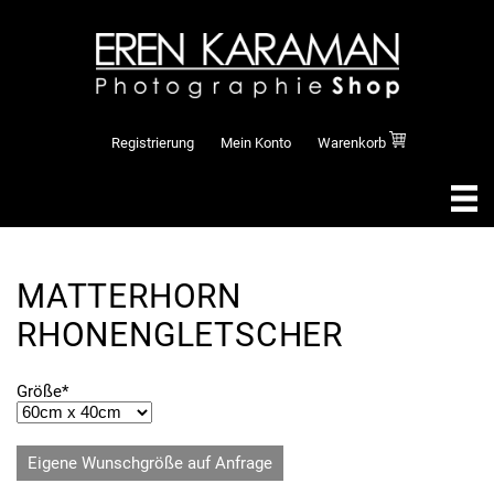
Registrierung
Mein Konto
Warenkorb
MATTERHORN
RHONENGLETSCHER
Pflichtfeld
Größe
*
Eigene Wunschgröße auf Anfrage