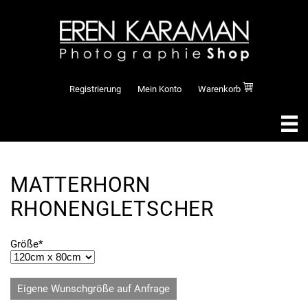
Registrierung
Mein Konto
Warenkorb
MATTERHORN
RHONENGLETSCHER
Pflichtfeld
Größe
*
Eigene Wunschgröße auf Anfrage