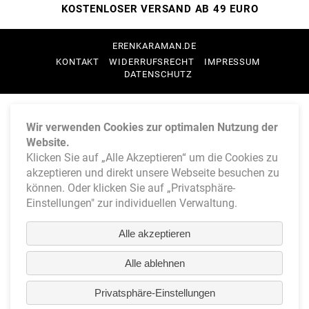
KOSTENLOSER VERSAND AB 49 EURO
ERENKARAMAN.DE
NAVIGATION
KONTAKT
WIDERRUFSRECHT
IMPRESSUM
ÜBERSPRINGEN
DATENSCHUTZ
Wir verwenden Cookies zur optimalen Nutzung der
Website.
Klicken Sie auf „Alle Akzeptieren“ um die Cookies zu
akzeptieren und direkt unsere Webseite besuchen zu
können. Oder klicken Sie auf „Privatsphäre-
Einstellungen" zur individuellen Verwaltung.
Alle akzeptieren
Alle ablehnen
Privatsphäre-Einstellungen